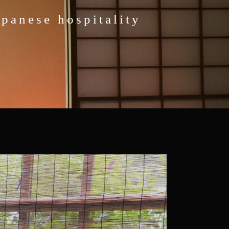
a
p
a
n
e
s
e
h
o
s
p
i
t
a
l
i
t
y