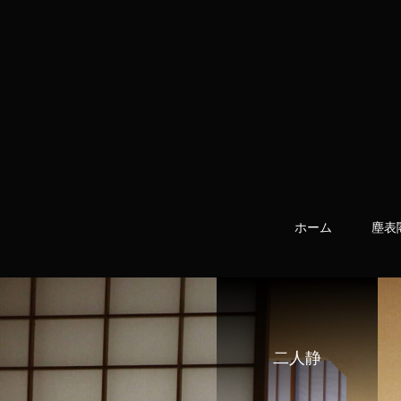
ホーム
塵表
二人静