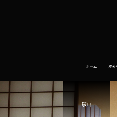
ホーム
塵表
驥山