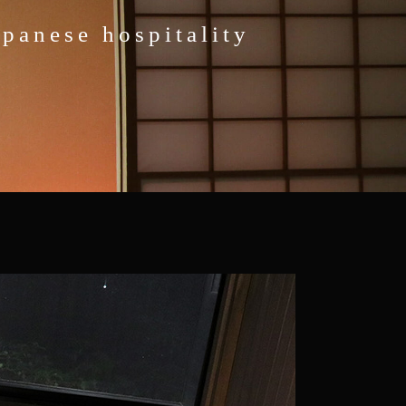
a
p
a
n
e
s
e
h
o
s
p
i
t
a
l
i
t
y